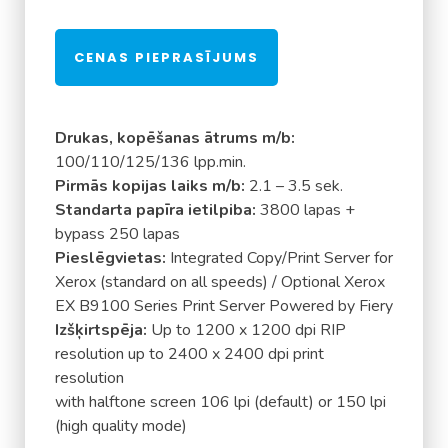
CENAS PIEPRASĪJUMS
Drukas, kopēšanas ātrums m/b:
100/110/125/136 lpp.min.
Pirmās kopijas laiks m/b:
2.1 – 3.5 sek.
Standarta papīra ietilpiba:
3800 lapas +
bypass 250 lapas
Pieslēgvietas:
Integrated Copy/Print Server for
Xerox (standard on all speeds) / Optional Xerox
EX B9100 Series Print Server Powered by Fiery
Izšķirtspēja:
Up to 1200 x 1200 dpi RIP
resolution up to 2400 x 2400 dpi print
resolution
with halftone screen 106 lpi (default) or 150 lpi
(high quality mode)