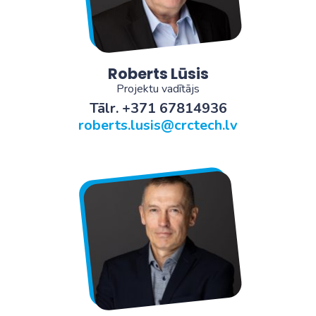
Roberts Lūsis
Projektu vadītājs
Tālr. +371 67814936
roberts.lusis@crctech.lv