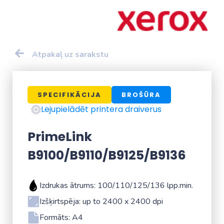
Atpakaļ uz sarakstu
SPECIFIKĀCIJA
BROŠŪRA
Lejupielādēt printera draiverus
PrimeLink
B9100/B9110/B9125/B9136
Izdrukas ātrums: 100/110/125/136 lpp.min.
Izšķirtspēja: up to 2400 x 2400 dpi
Formāts: A4