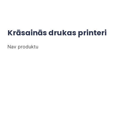
Krāsainās drukas printeri
Nav produktu
Xerox
Epson
Lexmark
HP
Kyocera