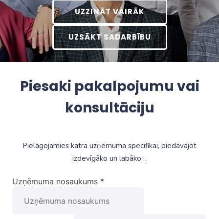
UZZINĀT VAIRĀK
UZSĀKT SADARBĪBU
Piesaki pakalpojumu vai
konsultāciju
Pielāgojamies katra uzņēmuma specifikai, piedāvājot
izdevīgāko un labāko…
Uzņēmuma nosaukums
*