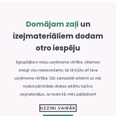
Domājam zaļi
un
izejmateriāliem dodam
otro iespēju
Ilgtspējība ir mūsu uzņēmuma vērtība, vēlamies
sniegt visu nepieciešamo, lai tā kļūtu arī tava
uzņēmuma vērtība. Sāc samazināt ietekmi uz vidi,
nodod pārstrādei drukas iekārtu tukšos
izejmateriālus. Ja nezini kā, mēs palīdzēsim!
UZZINI VAIRĀK