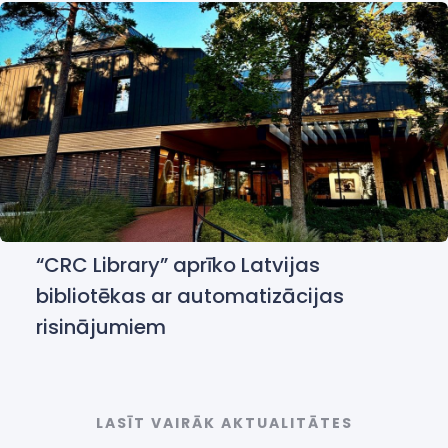
“CRC Library” aprīko Latvijas
bibliotēkas ar automatizācijas
risinājumiem
LASĪT VAIRĀK AKTUALITĀTES