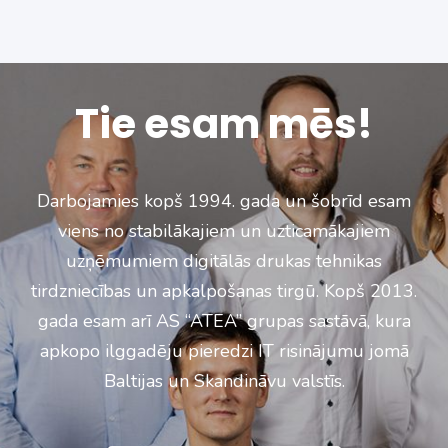
Tie esam mēs!
Darbojamies kopš 1994. gada un šobrīd esam
viens no stabilākajiem un
uzticamākajiem
uzņēmumiem digitālās drukas tehnikas
tirdzniecības un
apkalpošanas tirgū. Kopš 2013.
gada esam arī AS “ATEA” grupas sastāvā, kura
apkopo
ilggadēju pieredzi IT risinājumu jomā
Baltijas un Skandināvu valstīs.