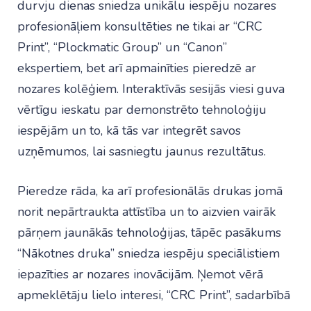
durvju dienas sniedza unikālu iespēju nozares
profesionāļiem konsultēties ne tikai ar “CRC
Print”, “Plockmatic Group” un “Canon”
ekspertiem, bet arī apmainīties pieredzē ar
nozares kolēģiem. Interaktīvās sesijās viesi guva
vērtīgu ieskatu par demonstrēto tehnoloģiju
iespējām un to, kā tās var integrēt savos
uzņēmumos, lai sasniegtu jaunus rezultātus.
Pieredze rāda, ka arī profesionālās drukas jomā
norit nepārtraukta attīstība un to aizvien vairāk
pārņem jaunākās tehnoloģijas, tāpēc pasākums
“Nākotnes druka” sniedza iespēju speciālistiem
iepazīties ar nozares inovācijām. Ņemot vērā
apmeklētāju lielo interesi, “CRC Print”, sadarbībā