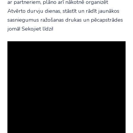
ar partneriem, plāno arī nākotnē organizēt
Atvērto durvju dienas, stāstīt un rādīt jaunākos
sasniegumus ražošanas drukas un pēcapstrādes
jomā! Sekojiet līdzi!