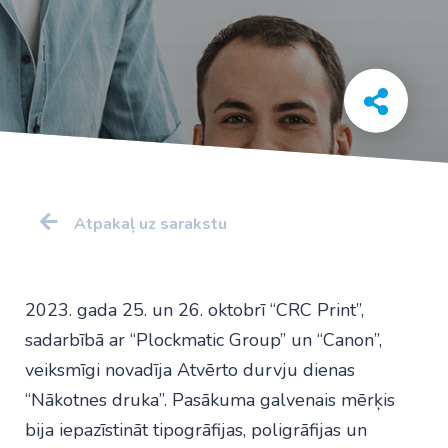
Atpakaļ uz sarakstu
2023. gada 25. un 26. oktobrī “CRC Print”,
sadarbībā ar “Plockmatic Group” un “Canon”,
veiksmīgi novadīja Atvērto durvju dienas
“Nākotnes druka”. Pasākuma galvenais mērķis
bija iepazīstināt tipogrāfijas, poligrāfijas un