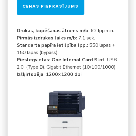
CENAS PIEPRASĪJUMS
Drukas, kopēšanas ātrums m/b:
63 lpp.min.
Pirmās izdrukas laiks m/b:
7.1 sek.
Standarta papīra ietilpība lpp.:
550 lapas +
150 lapas (bypass)
Pieslēgvietas:
One Internal Card Slot,
USB
2.0 (Type B), Gigabit Ethernet (10/100/1000).
Izšķirtspēja: 1200×1200 dpi