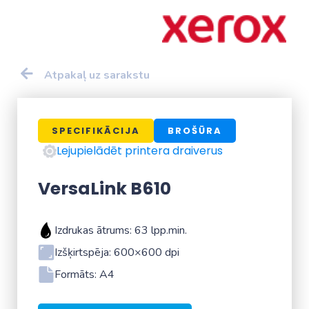
Atpakaļ uz sarakstu
SPECIFIKĀCIJA
BROŠŪRA
Lejupielādēt printera draiverus
VersaLink B610
Izdrukas ātrums: 63 lpp.min.
Izšķirtspēja: 600×600 dpi
Formāts: A4