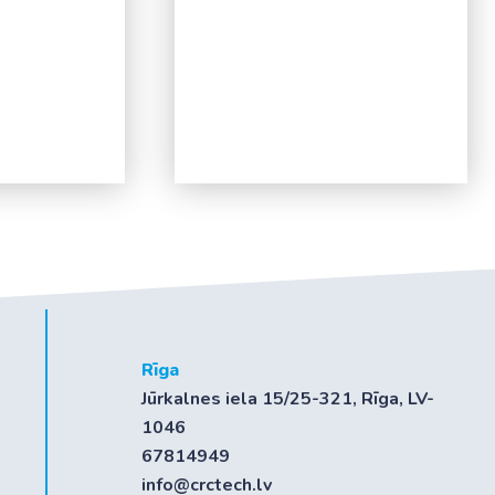
Rīga
Jūrkalnes iela 15/25-321, Rīga, LV-
1046
67814949
info@crctech.lv