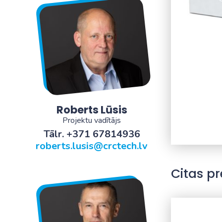
Roberts Lūsis
Projektu vadītājs
Tālr. +371 67814936
roberts.lusis@crctech.lv
Citas pr