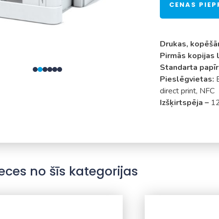
CENAS PIE
Drukas, kopēšā
Pirmās kopijas 
Standarta papīra
Pieslēgvietas:
direct print, NFC
Izšķirtspēja –
12
eces no šīs kategorijas