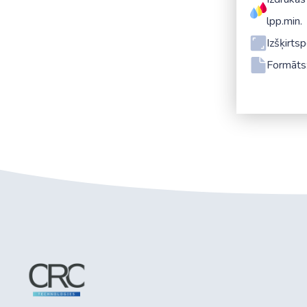
lpp.min.
Izšķirts
Formāts