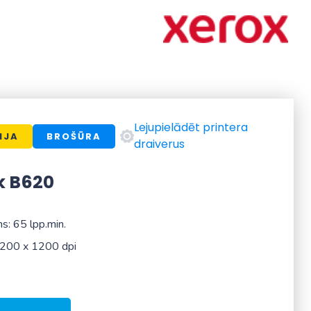
Lejupielādēt printera
IJA
BROŠŪRA
draiverus
k B620
s: 65 lpp.min.
 1200 x 1200 dpi