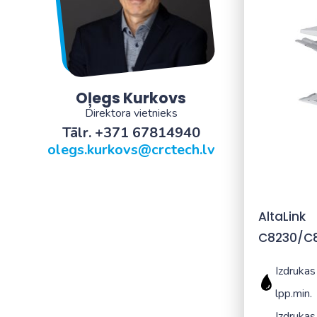
Oļegs Kurkovs
Direktora vietnieks
Tālr. +371 67814940
olegs.kurkovs@crctech.lv
AltaLink
C8230/C
Izdrukas
lpp.min.
Izdrukas