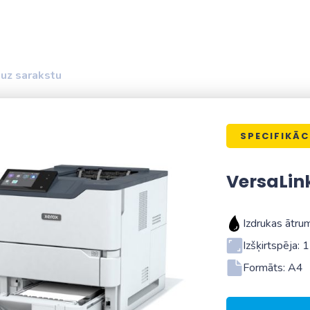
 uz sarakstu
SPECIFIKĀC
VersaLin
Izdrukas ātrum
Izšķirtspēja:
Formāts: A4